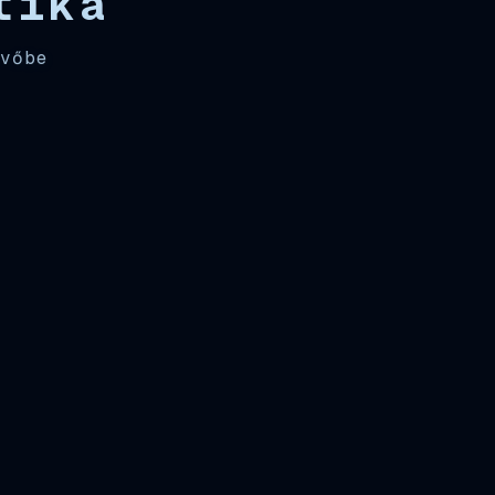
tika
övőbe