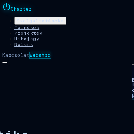
Charter
Szolgáltatások
▾
Termékek
Projektek
Hibajegy
Rólunk
Kapcsolat
Webshop