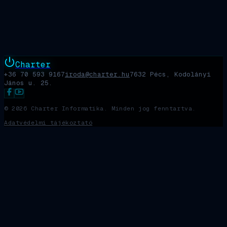
Charter
+36 70 593 9167
iroda@charter.hu
7632 Pécs, Kodolányi
János u. 25.
©
2026
Charter Informatika. Minden jog fenntartva.
Adatvédelmi tájékoztató