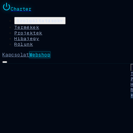
Charter
Szolgáltatások
▾
Termékek
Projektek
Hibajegy
Rólunk
Kapcsolat
Webshop