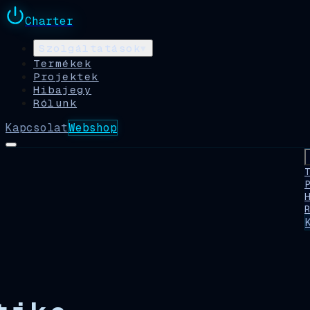
Charter
Szolgáltatások
▾
Termékek
Projektek
Hibajegy
Rólunk
Kapcsolat
Webshop