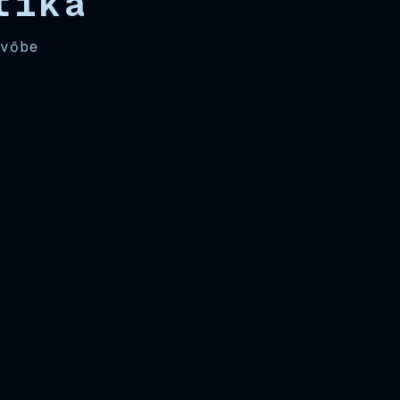
tika
övőbe