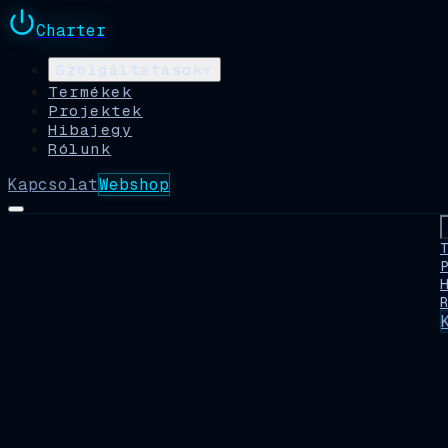
Charter
Szolgáltatások
▾
Termékek
Projektek
Hibajegy
Rólunk
Kapcsolat
Webshop