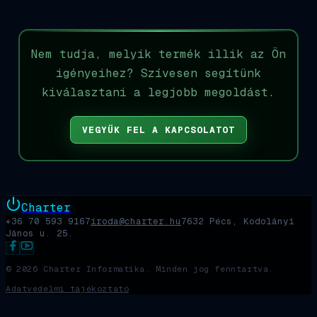
Nem tudja, melyik termék illik az Ön
igényeihez? Szívesen segítünk
kiválasztani a legjobb megoldást.
VEGYÜK FEL A KAPCSOLATOT
Charter
+36 70 593 9167
iroda@charter.hu
7632 Pécs, Kodolányi
János u. 25.
©
2026
Charter Informatika. Minden jog fenntartva.
Adatvédelmi tájékoztató